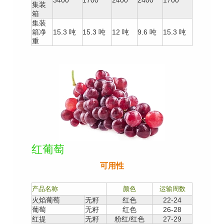
集装
箱
集装
箱净
15.3 吨
15.3 吨
12 吨
9.6 吨
15.3 吨
重
红葡萄
可用性
产品名称
颜色
运输周数
火焰葡萄
无籽
红色
22-24
葡萄
无籽
红色
26-28
红提
无籽
粉红/红色
27-29