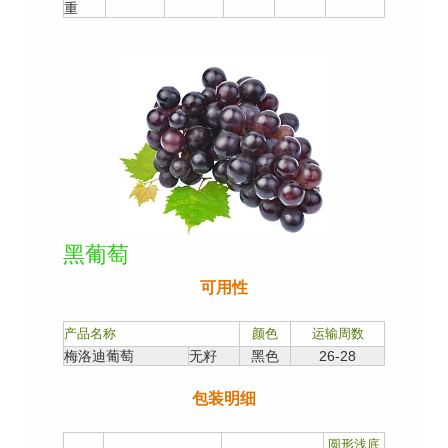
重
黑葡萄
可用性
产品名称
颜色
运输周数
梅洛迪葡萄
无籽
黑色
26-28
包装明细
圆形浅底