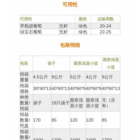
可用性
可用性
颜色
运输周数
早熟甜葡萄
无籽
绿色
20-24
绿宝石葡萄
无籽
绿色
22-25
包装明细
圆形浅底
包装
袋子
圆形浅底小篮
小篮
纸箱
4.5公斤
9公斤
5公斤
4公斤
9公斤
重量
纸箱
30*40*13
40*60*13
40*60*9
40*60*9
40*60*13
规格
种类
圆形浅
圆形浅
无（没
数量/
袋子
18只袋子
底小篮
底小篮
有）
纸箱
纸箱
数量/
170
85
120
120
85
托盘
纸箱
数量/
3400
1700
2400
2400
1700