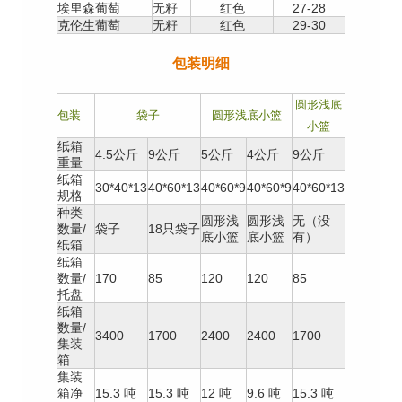
埃里森葡萄
无籽
红色
27-28
克伦生葡萄
无籽
红色
29-30
包装明细
圆形浅底
包装
袋子
圆形浅底小篮
小篮
纸箱
4.5公斤
9公斤
5公斤
4公斤
9公斤
重量
纸箱
30*40*13
40*60*13
40*60*9
40*60*9
40*60*13
规格
种类
圆形浅
圆形浅
无（没
数量/
袋子
18只袋子
底小篮
底小篮
有）
纸箱
纸箱
数量/
170
85
120
120
85
托盘
纸箱
数量/
3400
1700
2400
2400
1700
集装
箱
集装
箱净
15.3 吨
15.3 吨
12 吨
9.6 吨
15.3 吨