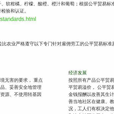
、软柑橘、柠檬、酸橙、橙汁和葡萄；根据公平贸易标准，F
行检验和认证。
t/standards.html
拉比农业严格遵守以下专门针对雇佣劳工的公平贸易标准
经济发展
境无害的要求， 重点
按照所有产品公平贸
学品、妥善安全地管理
平贸易溢价， 公平贸
水资源、不使用转基因
金钱报酬以改善其生
善当地社区在健康、
况，工人们有权决定